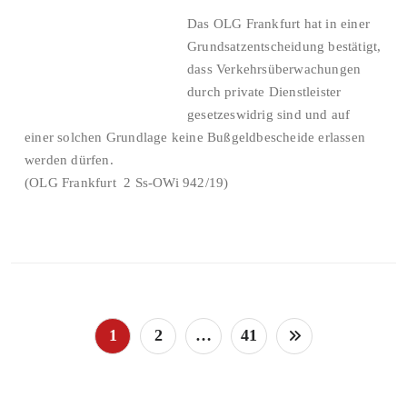
Das OLG Frankfurt hat in einer
Grundsatzentscheidung bestätigt,
dass Verkehrsüberwachungen
durch private Dienstleister
gesetzeswidrig sind und auf
einer solchen Grundlage keine Bußgeldbescheide erlassen
werden dürfen.
(OLG Frankfurt 2 Ss-OWi 942/19)
Seitennummerierung
1
2
…
41
der
Beiträge