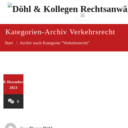
Zum
paragraf.in
Inhalt
Döhl & Kollegen 
springen
Rechtsanwaltsgesellsc
mbH
Kategorien-Archiv Verkehrsrecht
Start
/
Archiv nach Kategorie "Verkehrsrecht"
8. Dezember
2023
0