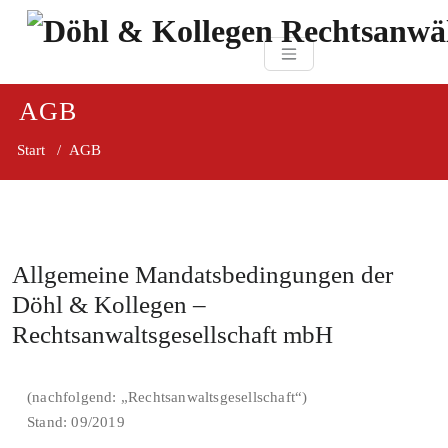
Zum
paragraf.in
Inhalt
Döhl & Kollegen 
springen
Rechtsanwaltsgesellsc
mbH
AGB
Start
/
AGB
Allgemeine Mandatsbedingungen der
Döhl & Kollegen –
Rechtsanwaltsgesellschaft mbH
(nachfolgend: „Rechtsanwaltsgesellschaft“)
Stand: 09/2019