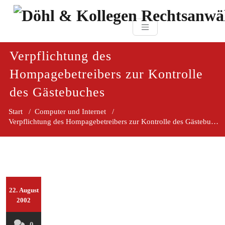
Zum
paragraf.in
Inhalt
Döhl & Kollegen 
springen
Rechtsanwaltsgesellsc
mbH
Verpflichtung des
Hompagebetreibers zur Kontrolle
des Gästebuches
Start
/
Computer und Internet
/
Verpflichtung des Hompagebetreibers zur Kontrolle des Gästebuches
22. August
2002
0