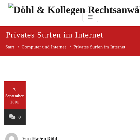
Zum
paragraf.in
Inhalt
Döhl & Kollegen 
springen
Rechtsanwaltsgesellsc
mbH
Prívates Surfen im Internet
Start
/
Computer und Internet
/
Prívates Surfen im Internet
7.
September
2001
0
Von
Hagen Döhl