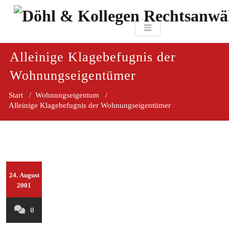
Zum
paragraf.in
Inhalt
Döhl & Kollegen 
springen
Rechtsanwaltsgesellsc
mbH
Alleinige Klagebefugnis der
Wohnungseigentümer
Start
/
Wohnungseigentum
/
Alleinige Klagebefugnis der Wohnungseigentümer
24. August
2001
0