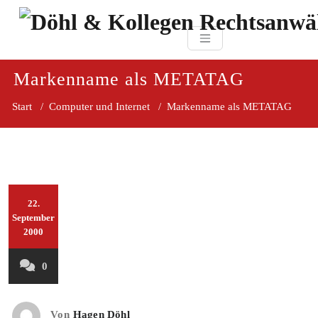
Zum
paragraf.in
Inhalt
Döhl & Kollegen 
springen
Rechtsanwaltsgesellsc
mbH
Markenname als METATAG
Start
/
Computer und Internet
/
Markenname als METATAG
22.
September
2000
0
Von
Hagen Döhl