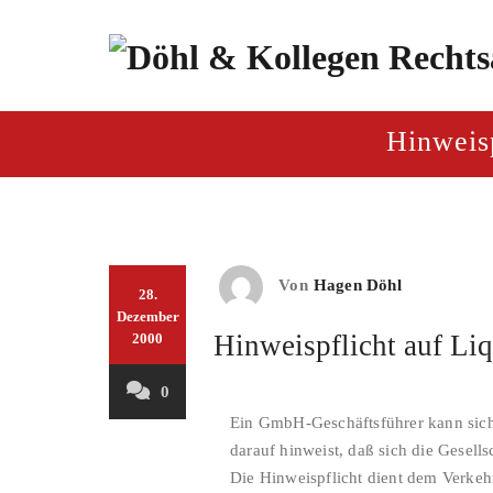
Zum
Inhalt
springen
paragraf.inf
Döhl & Kollegen – Rech
Hinweisp
Von
Hagen Döhl
28.
Dezember
Hinweispflicht auf Liq
2000
0
Ein GmbH-Geschäftsführer kann sich 
darauf hinweist, daß sich die Gesells
Die Hinweispflicht dient dem Verkeh