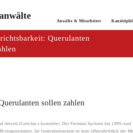
o
Anwälte & Mitarbeiter
Kanzleiphi
tsanwaltsgesellschaft mbH
richtsbarkeit: Querulanten
ahlen
 Querulanten sollen zahlen
nd derzeit (Gerichts-) kostenfrei. Der Freistaat Sachsen hat 1999 rund
 eingenommen. Im Justizministerium ist man offensdichtlich der Mei