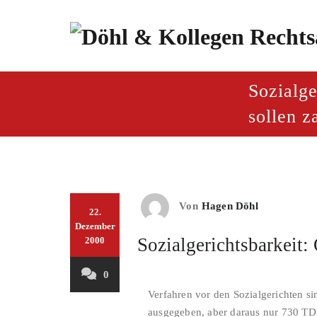
Zum
Inhalt
springen
paragraf.inf
Döhl & Kollegen – Rech
Sozialge
sollen z
Von
Hagen Döhl
22.
Dezember
Sozialgerichtsbarkeit:
2000
0
Verfahren vor den Sozialgerichten si
ausgegeben, aber daraus nur 730 TDM