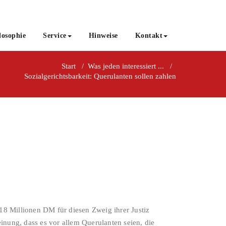
losophie
Service
Hinweise
Kontakt
Start
/
Was jeden interessiert ...
/
Sozialgerichtsbarkeit: Querulanten sollen zahlen
 18 Millionen DM für diesen Zweig ihrer Justiz
nung, dass es vor allem Querulanten seien, die