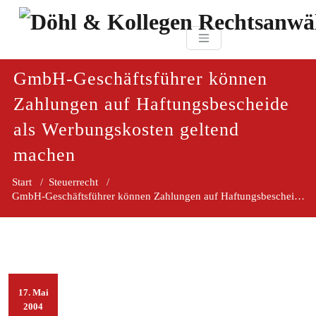
Zum
paragraf.in
Inhalt
Döhl & Kollegen 
springen
Rechtsanwaltsgesellsc
mbH
GmbH-Geschäftsführer können
Zahlungen auf Haftungsbescheide
als Werbungskosten geltend
machen
Start
/
Steuerrecht
/
GmbH-Geschäftsführer können Zahlungen auf Haftungsbescheide als Werbungskosten geltend machen
17. Mai
2004