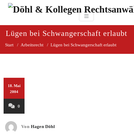
Zum
paragraf.in
Inhalt
Döhl & Kollegen 
springen
Rechtsanwaltsgesellsc
mbH
Lügen bei Schwangerschaft erlaubt
Start
/
Arbeitsrecht
/
Lügen bei Schwangerschaft erlaubt
18. Mai
2004
0
Von
Hagen Döhl