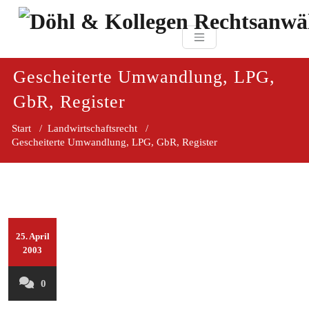
Zum
paragraf.in
Inhalt
Döhl & Kollegen 
springen
Rechtsanwaltsgesellsc
mbH
Gescheiterte Umwandlung, LPG,
GbR, Register
Start
/
Landwirtschaftsrecht
/
Gescheiterte Umwandlung, LPG, GbR, Register
25. April
2003
0