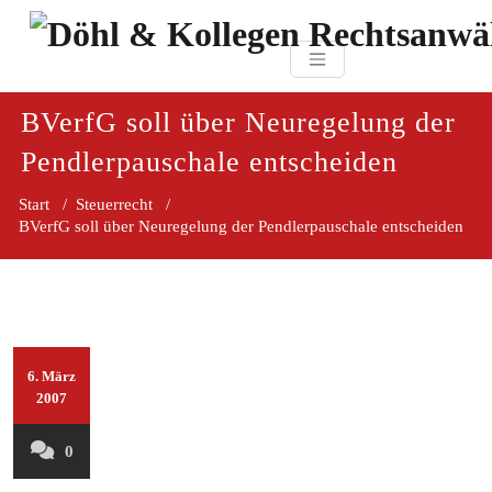
Zum
paragraf.in
Inhalt
Döhl & Kollegen 
springen
Rechtsanwaltsgesellsc
mbH
BVerfG soll über Neuregelung der
Pendlerpauschale entscheiden
Start
/
Steuerrecht
/
BVerfG soll über Neuregelung der Pendlerpauschale entscheiden
6. März
2007
0