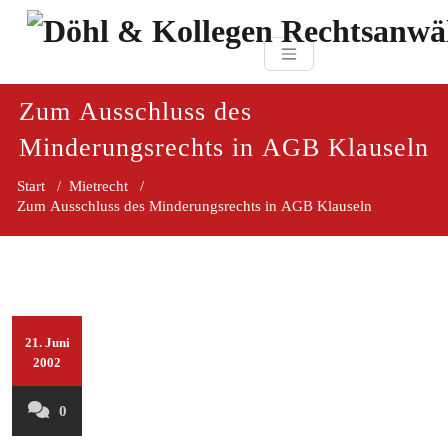
Zum
paragraf.in
Inhalt
Döhl & Kollegen 
springen
Rechtsanwaltsgesellsc
mbH
Zum Ausschluss des
Minderungsrechts in AGB Klauseln
Start
/
Mietrecht
/
Zum Ausschluss des Minderungsrechts in AGB Klauseln
21. Juni
2002
0