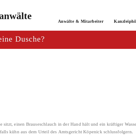
o
Anwälte & Mitarbeiter
Kanzleiphi
tsanwaltsgesellschaft mbH
 eine Dusche?
itzt, einen Brauseschlauch in der Hand hält und ein kräftiger Wasser
enfalls kühn aus dem Urteil des Amtsgericht Köpenick schlussfolgern.