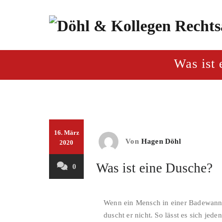
Zum
Inhalt
springen
paragraf.inf
Döhl & Kollegen – Rech
Was ist
16. März
Von
Hagen Döhl
2020
Was ist eine Dusche?
0
Wenn ein Mensch in einer Badewanne s
duscht er nicht. So lässt es sich jed