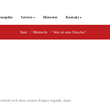
losophie
Service
Hinweise
Kontakt
Start
/
Mietrecht
/
Was ist eine Dusche?
strahl sich über seinen Körper ergießt, dann