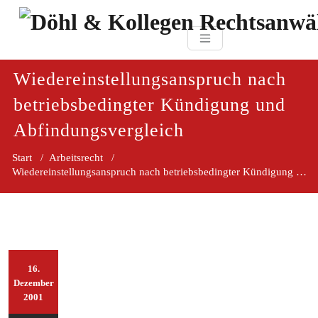
Zum
paragraf.in
Inhalt
Döhl & Kollegen 
springen
Rechtsanwaltsgesellsc
mbH
Wiedereinstellungsanspruch nach
betriebsbedingter Kündigung und
Abfindungsvergleich
Start
/
Arbeitsrecht
/
Wiedereinstellungsanspruch nach betriebsbedingter Kündigung und
16.
Dezember
2001