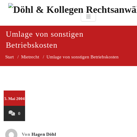
Zum
paragraf.in
Inhalt
Döhl & Kollegen 
springen
Rechtsanwaltsgesellsc
mbH
Umlage von sonstigen
Betriebskosten
Start
/
Mietrecht
/
Umlage von sonstigen Betriebskosten
5. Mai 2004
0
Von
Hagen Döhl