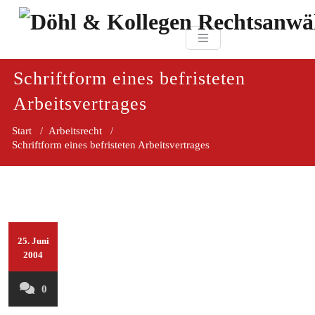
Zum
paragraf.in
Inhalt
Döhl & Kollegen 
springen
Rechtsanwaltsgesellsc
mbH
Schriftform eines befristeten
Arbeitsvertrages
Start
/
Arbeitsrecht
/
Schriftform eines befristeten Arbeitsvertrages
25. Juni
2004
0