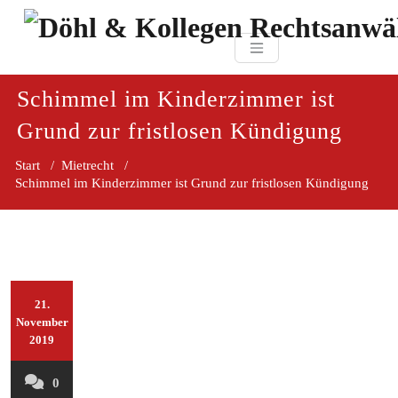
Zum
paragraf.in
Inhalt
Döhl & Kollegen 
springen
Rechtsanwaltsgesellsc
mbH
Schimmel im Kinderzimmer ist
Grund zur fristlosen Kündigung
Start
/
Mietrecht
/
Schimmel im Kinderzimmer ist Grund zur fristlosen Kündigung
21.
November
2019
0