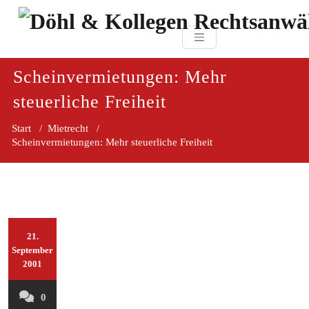
Zum
paragraf.in
Inhalt
Döhl & Kollegen 
springen
Rechtsanwaltsgesellsc
mbH
Scheinvermietungen: Mehr
steuerliche Freiheit
Start
/
Mietrecht
/
Scheinvermietungen: Mehr steuerliche Freiheit
21.
September
2001
0