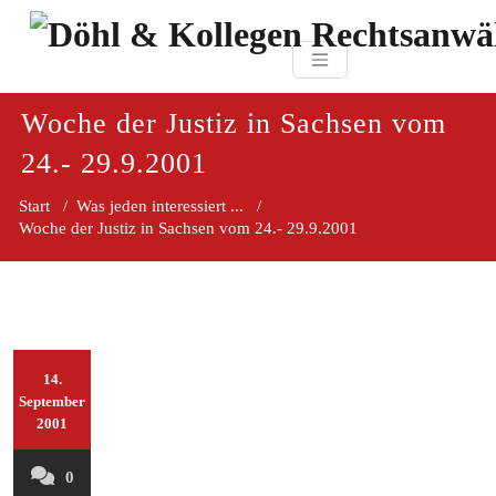
Zum
paragraf.in
Inhalt
Döhl & Kollegen 
springen
Rechtsanwaltsgesellsc
mbH
Woche der Justiz in Sachsen vom
24.- 29.9.2001
Start
/
Was jeden interessiert ...
/
Woche der Justiz in Sachsen vom 24.- 29.9.2001
14.
September
2001
0