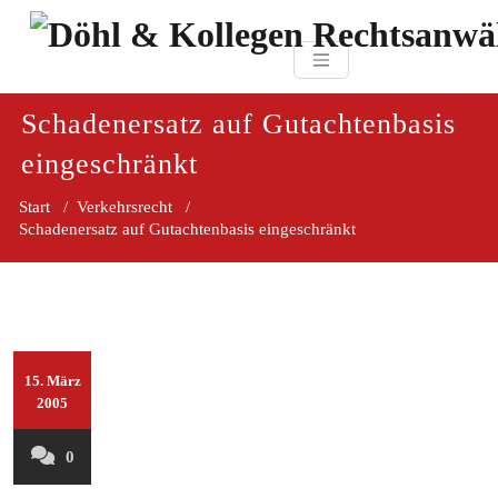
Zum
paragraf.in
Inhalt
Döhl & Kollegen 
springen
Rechtsanwaltsgesellsc
mbH
Schadenersatz auf Gutachtenbasis
eingeschränkt
Start
/
Verkehrsrecht
/
Schadenersatz auf Gutachtenbasis eingeschränkt
15. März
2005
0