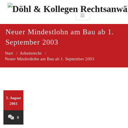
Zum
paragraf.in
Inhalt
Döhl & Kollegen 
springen
Rechtsanwaltsgesellsc
mbH
Neuer Mindestlohn am Bau ab 1.
September 2003
Start
/
Arbeitsrecht
/
Neuer Mindestlohn am Bau ab 1. September 2003
5. August
2003
0