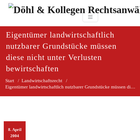
Zum
paragraf.in
Inhalt
Döhl & Kollegen 
springen
Rechtsanwaltsgesellsc
mbH
Eigentümer landwirtschaftlich
nutzbarer Grundstücke müssen
diese nicht unter Verlusten
bewirtschaften
Start
/
Landwirtschaftsrecht
/
Eigentümer landwirtschaftlich nutzbarer Grundstücke müssen diese ni
8. April
2004