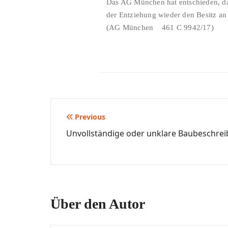
Das AG München hat entschieden, das
der Entziehung wieder den Besitz an
(AG München 461 C 9942/17)
Beitragsnavigation
Previous
Unvollständige oder unklare Baubeschre
Über den Autor