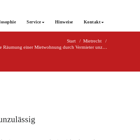
losophie
Service
Hinweise
Kontakt
Start
/
Mietrecht
/
Eigenmächtige Räumung einer Mietwohnung durch Vermieter unzulässig
unzulässig