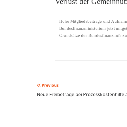
Verlust der Gemeinnüt
Hohe Mitgliedsbeiträge und Aufnahme
Bundesfinanzministerium jetzt mitge
Grundsätze des Bundesfinanzhofs zur
Beitragsnavigation
Previous
Neue Freibeträge bei Prozesskostenhilfe 