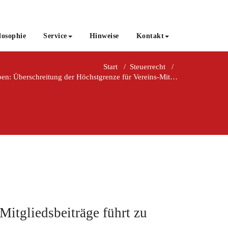
losophie
Service
Hinweise
Kontakt
Start
/
Steuerrecht
/
n: Überschreitung der Höchstgrenze für Vereins-Mitgliedsbeiträge führ
itgliedsbeiträge führt zu