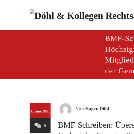
Zum
Inhalt
springen
paragraf.inf
Döhl & Kollegen – Rech
BMF-Sch
Höchstg
Mitglied
der Gem
Von
Hagen Döhl
3. Juni 2005
BMF-Schreiben: Übersc
0