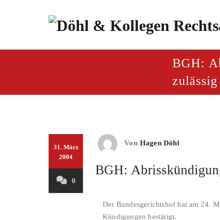
Zum
Inhalt
springen
paragraf.inf
Döhl & Kollegen – Rech
BGH: Ab
zulässig
Von
Hagen Döhl
31. März
2004
BGH: Abrisskündigung
0
Der Bundesgerichtshof hat am 24. M
Kündigungen bestätigt.