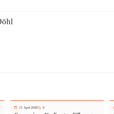
Döhl
13. April 2020
0