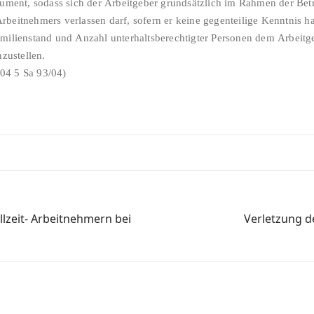
kument, sodass sich der Arbeitgeber grundsätzlich im Rahmen der Betr
beitnehmers verlassen darf, sofern er keine gegenteilige Kenntnis ha
amilienstand und Anzahl unterhaltsberechtigter Personen dem Arbeitg
nzustellen.
(LAG Schleswig-Holstein – 10.08.2004 5 Sa 93/04)
llzeit- Arbeitnehmern bei
Verletzung d