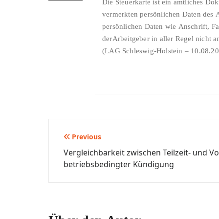
Die Steuerkarte ist ein amtliches Do
vermerkten persönlichen Daten des Ar
persönlichen Daten wie Anschrift, F
derArbeitgeber in aller Regel nicht a
Beitragsnavigation
Previous
Vergleichbarkeit zwischen Teilzeit- und Vo
betriebsbedingter Kündigung