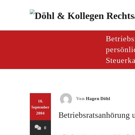
Zum
Inhalt
springen
paragraf.inf
Döhl & Kollegen – Rech
Betrieb
persönli
Steuerka
Von
Hagen Döhl
16.
September
Betriebsratsanhörung u
2004
0