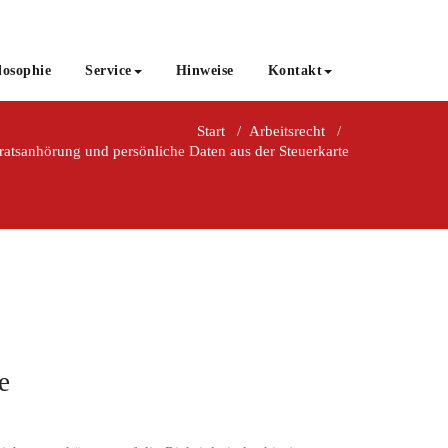
losophie
Service
Hinweise
Kontakt
Start
/
Arbeitsrecht
/
ratsanhörung und persönliche Daten aus der Steuerkarte
e