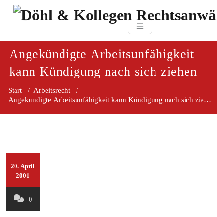
Zum
paragraf.in
Inhalt
Döhl & Kollegen 
springen
Rechtsanwaltsgesellsc
mbH
Angekündigte Arbeitsunfähigkeit
kann Kündigung nach sich ziehen
Start
/
Arbeitsrecht
/
Angekündigte Arbeitsunfähigkeit kann Kündigung nach sich ziehen
20. April
2001
0