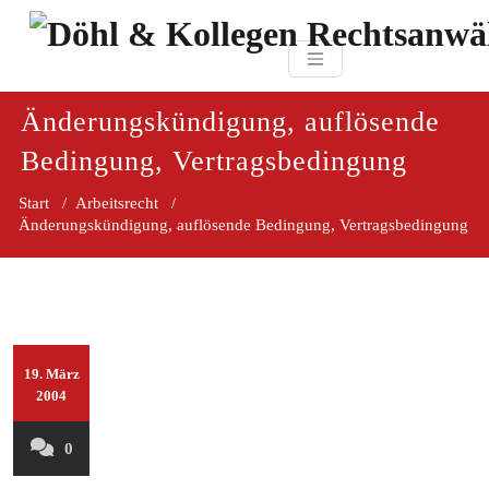
Zum
paragraf.in
Inhalt
Döhl & Kollegen 
springen
Rechtsanwaltsgesellsc
mbH
Änderungskündigung, auflösende
Bedingung, Vertragsbedingung
Start
/
Arbeitsrecht
/
Änderungskündigung, auflösende Bedingung, Vertragsbedingung
19. März
2004
0