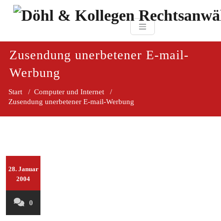
Zum
paragraf.in
Inhalt
Döhl & Kollegen 
springen
Rechtsanwaltsgesellsc
mbH
Zusendung unerbetener E-mail-
Werbung
Start
/
Computer und Internet
/
Zusendung unerbetener E-mail-Werbung
28. Januar
2004
0