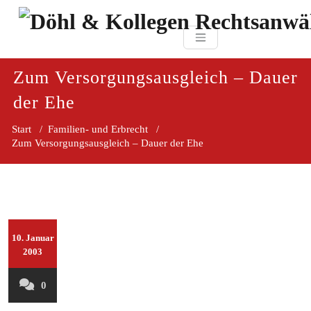
Zum
paragraf.in
Inhalt
Döhl & Kollegen 
springen
Rechtsanwaltsgesellsc
mbH
Zum Versorgungsausgleich – Dauer
der Ehe
Start
/
Familien- und Erbrecht
/
Zum Versorgungsausgleich – Dauer der Ehe
10. Januar
2003
0