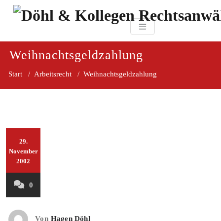
Zum
paragraf.in
Inhalt
Döhl & Kollegen 
springen
Rechtsanwaltsgesellsc
mbH
Weihnachtsgeldzahlung
Start
/
Arbeitsrecht
/
Weihnachtsgeldzahlung
29.
November
2002
0
Von
Hagen Döhl