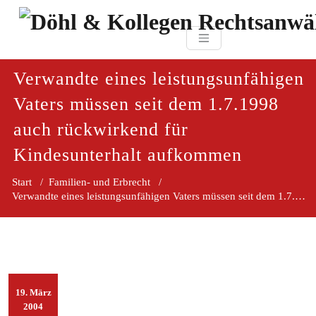
Zum
paragraf.in
Inhalt
Döhl & Kollegen 
springen
Rechtsanwaltsgesellsc
mbH
Verwandte eines leistungsunfähigen
Vaters müssen seit dem 1.7.1998
auch rückwirkend für
Kindesunterhalt aufkommen
Start
/
Familien- und Erbrecht
/
Verwandte eines leistungsunfähigen Vaters müssen seit dem 1.7.1998 auch rückwirkend für Kindesunterhalt aufkommen
19. März
2004