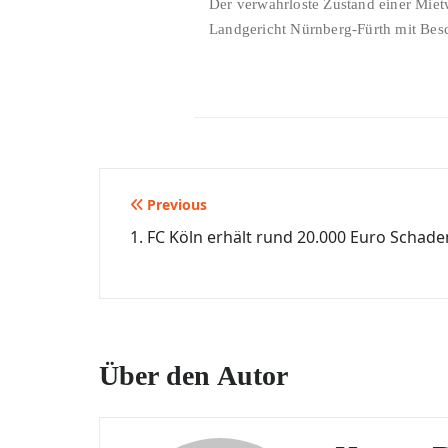
Der verwahrloste Zustand einer Miet
Landgericht Nürnberg-Fürth mit Bes
Beitragsnavigation
Previous
1. FC Köln erhält rund 20.000 Euro Schade
Über den Autor