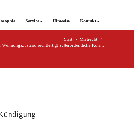
losophie
Service
Hinweise
Kontakt
Start
/
Mietrecht
/
r Wohnungszustand rechtfertigt außerordentliche Kündigung
e Kündigung