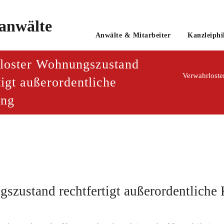
o
Anwälte & Mitarbeiter
Kanzleiphi
tsanwaltsgesellschaft mbH
loster Wohnungszustand
Verwahrloste
tigt außerordentliche
ung
szustand rechtfertigt außerordentlich