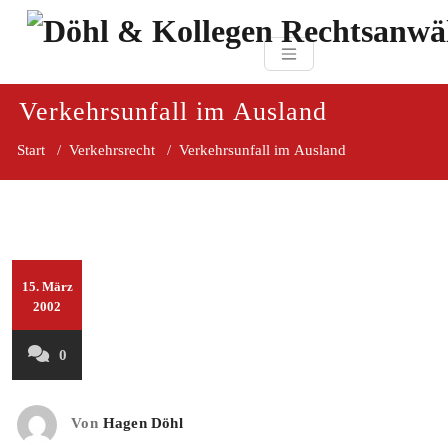
Zum
paragraf.in
Inhalt
Döhl & Kollegen 
springen
Rechtsanwaltsgesellsc
mbH
Verkehrsunfall im Ausland
Start
/
Verkehrsrecht
/
Verkehrsunfall im Ausland
15. März
2002
0
Von
Hagen Döhl