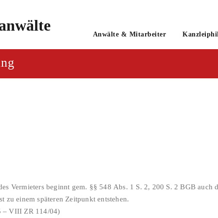
o
Anwälte & Mitarbeiter
Kanzleiphi
tsanwaltsgesellschaft mbH
ung
des Vermieters beginnt gem. §§ 548 Abs. 1 S. 2, 200 S. 2 BGB auch d
t zu einem späteren Zeitpunkt entstehen.
 – VIII ZR 114/04)