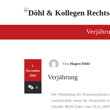
Zum
Inhalt
springen
paragraf.inf
Döhl & Kollegen – Rech
Verjähr
Von
Hagen Döhl
1.
November
Verjährung
2005
0
Die Verjährung der Ersatzansprüche 
zurückerhält, wenn die Ansprüche ers
(Quelle: BGH-Urteil vom 19.01.2005