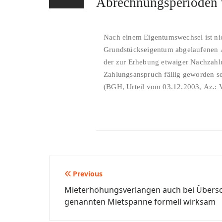
Abrechnungsperioden 
Nach einem Eigentumswechsel ist ni
Grundstückseigentum abgelaufenen Ab
der zur Erhebung etwaiger Nachzahlu
Zahlungsanspruch fällig geworden se
(BGH, Urteil vom 03.12.2003, Az.: 
Beitragsnavigation
Previous
Mieterhöhungsverlangen auch bei Übersch
genannten Mietspanne formell wirksam