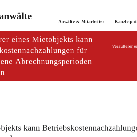
o
Anwälte & Mitarbeiter
Kanzleiphi
tsanwaltsgesellschaft mbH
rer eines Mietobjekts kann
Veräußerer e
skostennachzahlungen für
fene Abrechnungsperioden
en
objekts kann Betriebskostennachzahlung