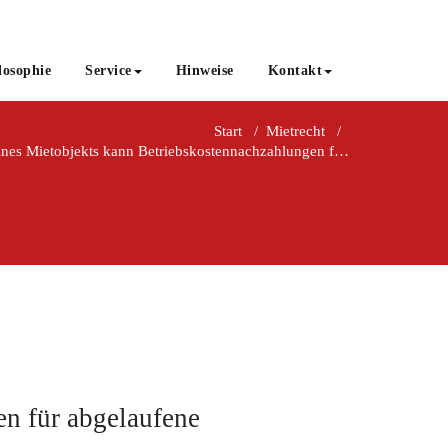
losophie
Service
Hinweise
Kontakt
Start
/
Mietrecht
/
ines Mietobjekts kann Betriebskostennachzahlungen für abgelaufene 
en für abgelaufene