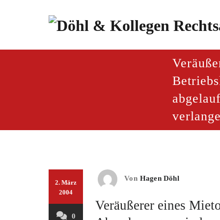
Zum
Inhalt
springen
paragraf.inf
Döhl & Kollegen – Rech
Veräuße
Betrieb
abgelau
verlang
Von
Hagen Döhl
2. März
2004
Veräußerer eines Miet
0