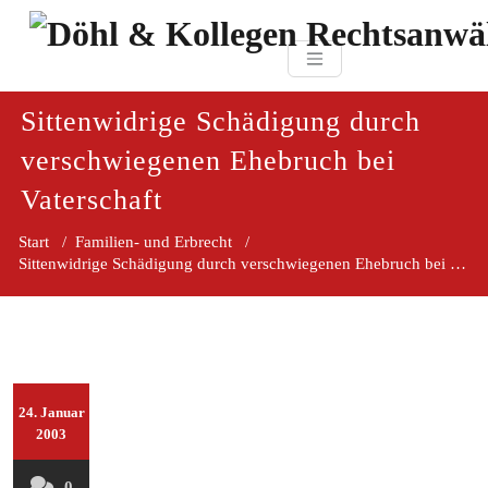
Zum
paragraf.in
Inhalt
Döhl & Kollegen 
springen
Rechtsanwaltsgesellsc
mbH
Sittenwidrige Schädigung durch
verschwiegenen Ehebruch bei
Vaterschaft
Start
/
Familien- und Erbrecht
/
Sittenwidrige Schädigung durch verschwiegenen Ehebruch bei Vater
24. Januar
2003
0