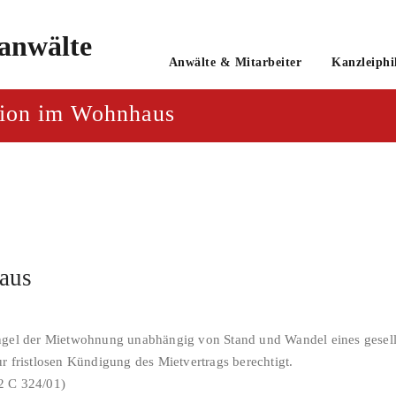
o
Anwälte & Mitarbeiter
Kanzleiphi
tsanwaltsgesellschaft mbH
ution im Wohnhaus
aus
ngel der Mietwohnung unabhängig von Stand und Wandel eines gesellsch
r fristlosen Kündigung des Mietvertrags berechtigt.
2 C 324/01)