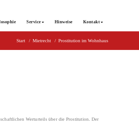
losophie
Service
Hinweise
Kontakt
Start
/
Mietrecht
/
Prostitution im Wohnhaus
aftlichen Werturteils über die Prostitution. Der