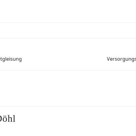
tgleisung
Versorgungs
Döhl