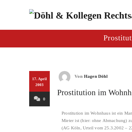
Zum
Inhalt
springen
paragraf.inf
Döhl & Kollegen – Rech
Prostit
Von
Hagen Döhl
17. April
2003
Prostitution im Wohnh
0
Prostitution im Wohnhaus ist ein Ma
Mieter ist (hier: ohne Abmachung) zu
(AG Köln, Urteil vom 25.3.2002 – 2