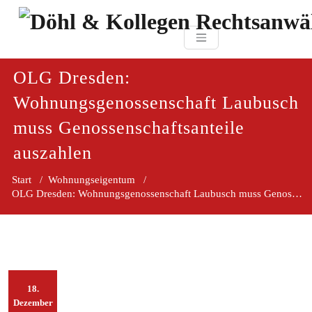
Zum
paragraf.in
Inhalt
Döhl & Kollegen 
springen
Rechtsanwaltsgesellsc
mbH
OLG Dresden:
Wohnungsgenossenschaft Laubusch
muss Genossenschaftsanteile
auszahlen
Start
/
Wohnungseigentum
/
OLG Dresden: Wohnungsgenossenschaft Laubusch muss Genossenschaftsanteile auszahlen
18.
Dezember