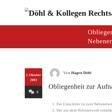
Zum
Inhalt
springen
paragraf.inf
Döhl & Kollegen – Rech
Obliege
Nebener
Von
Hagen Döhl
2. Oktober
2003
Obliegenheit zur Aufn
0
1. Ein Umschüler ist zum Nebenerwer
2. Der aus dem Nebenerwerb erzielte