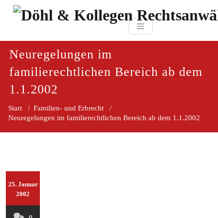
Zum
paragraf.in
Inhalt
Döhl & Kollegen 
springen
Rechtsanwaltsgesellsc
mbH
Neuregelungen im
familierechtlichen Bereich ab dem
1.1.2002
Start
/
Familien- und Erbrecht
/
Neuregelungen im familierechtlichen Bereich ab dem 1.1.2002
25. Januar
2002
0