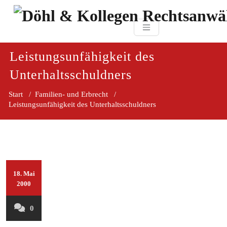
Zum
paragraf.in
Inhalt
Döhl & Kollegen 
springen
Rechtsanwaltsgesellsc
mbH
Leistungsunfähigkeit des
Unterhaltsschuldners
Start
/
Familien- und Erbrecht
/
Leistungsunfähigkeit des Unterhaltsschuldners
18. Mai
2000
0