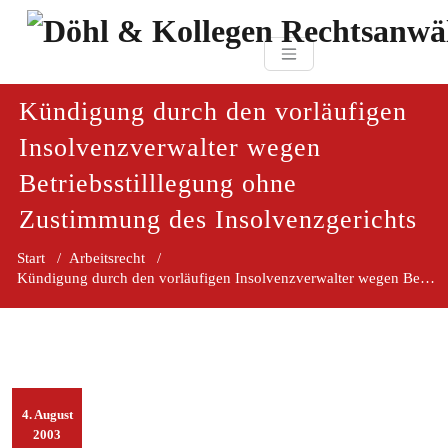
Zum
paragraf.in
Inhalt
Döhl & Kollegen 
springen
Rechtsanwaltsgesellsc
mbH
Kündigung durch den vorläufigen
Insolvenzverwalter wegen
Betriebsstilllegung ohne
Zustimmung des Insolvenzgerichts
Start
/
Arbeitsrecht
/
Kündigung durch den vorläufigen Insolvenzverwalter wegen Betriebsstilllegung ohne Zustimmung des Insolvenzgerichts
4. August
2003