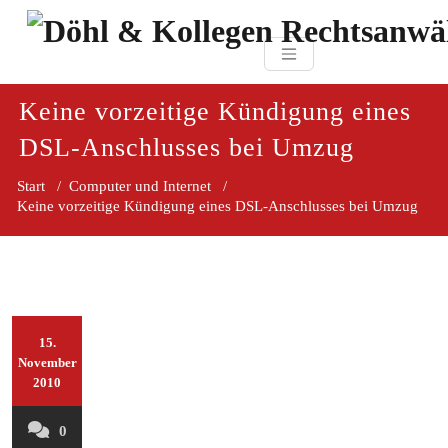
Zum
paragraf.in
Inhalt
Döhl & Kollegen 
springen
Rechtsanwaltsgesellsc
mbH
Keine vorzeitige Kündigung eines
DSL-Anschlusses bei Umzug
Start
/
Computer und Internet
/
Keine vorzeitige Kündigung eines DSL-Anschlusses bei Umzug
15.
November
2010
0