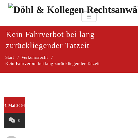
Zum
paragraf.in
Inhalt
Döhl & Kollegen 
springen
Rechtsanwaltsgesellsc
mbH
Kein Fahrverbot bei lang
zurückliegender Tatzeit
Start
/
Verkehrsrecht
/
Kein Fahrverbot bei lang zurückliegender Tatzeit
4. Mai 2004
0