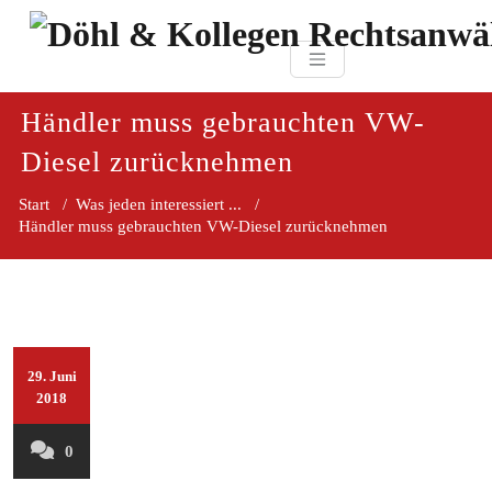
Zum
paragraf.in
Inhalt
Döhl & Kollegen 
springen
Rechtsanwaltsgesellsc
mbH
Händler muss gebrauchten VW-
Diesel zurücknehmen
Start
/
Was jeden interessiert ...
/
Händler muss gebrauchten VW-Diesel zurücknehmen
29. Juni
2018
0