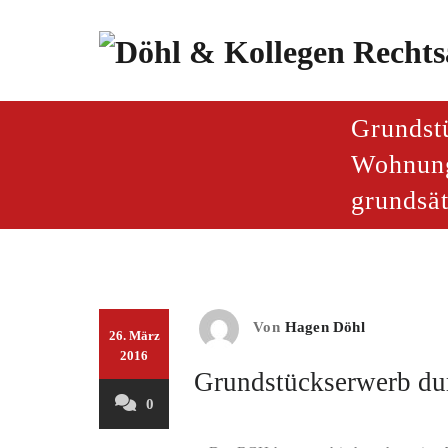
Zum
Inhalt
springen
paragraf.inf
Döhl & Kollegen – Rech
Grundst
Wohnung
grundsät
Von
Hagen Döhl
26. März
2016
Grundstückserwerb du
0