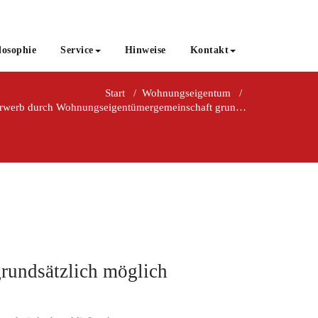
losophie
Service
Hinweise
Kontakt
Start
/
Wohnungseigentum
/
Grundstückserwerb durch Wohnungseigentümergemeinschaft grundsätzlich möglich
rundsätzlich möglich