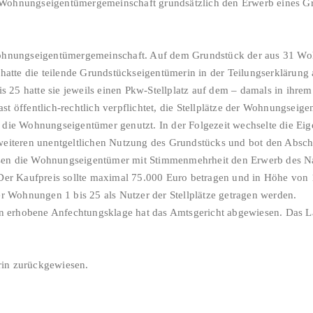
 Wohnungseigentümergemeinschaft grundsätzlich den Erwerb eines Gr
 Wohnungseigentümergemeinschaft. Auf dem Grundstück der aus 31 W
se hatte die teilende Grundstückseigentümerin in der Teilungserkläru
 25 hatte sie jeweils einen Pkw-Stellplatz auf dem – damals in ihr
st öffentlich-rechtlich verpflichtet, die Stellplätze der Wohnungseig
h die Wohnungseigentümer genutzt. In der Folgezeit wechselte die E
 weiteren unentgeltlichen Nutzung des Grundstücks und bot den Absch
ssen die Wohnungseigentümer mit Stimmenmehrheit den Erwerb des N
er Kaufpreis sollte maximal 75.000 Euro betragen und in Höhe von
 Wohnungen 1 bis 25 als Nutzer der Stellplätze getragen werden.
 erhobene Anfechtungsklage hat das Amtsgericht abgewiesen. Das La
rin zurückgewiesen.