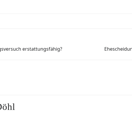
gsversuch erstattungsfähig?
Ehescheidun
Döhl