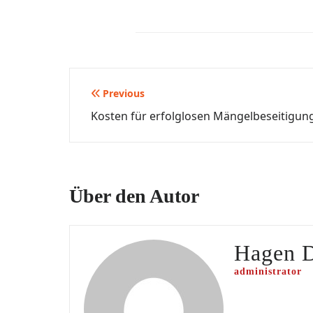
Beitragsnavigation
Previous
Kosten für erfolglosen Mängelbeseitigun
Über den Autor
Hagen 
administrator