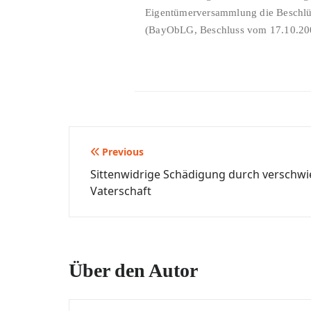
Eigentümerversammlung die Beschlüs
(BayObLG, Beschluss vom 17.10.200
Beitragsnavigation
Previous
Sittenwidrige Schädigung durch verschw
Vaterschaft
Über den Autor