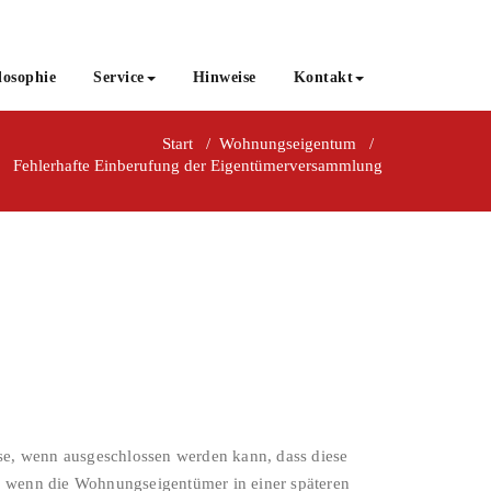
losophie
Service
Hinweise
Kontakt
Start
/
Wohnungseigentum
/
Fehlerhafte Einberufung der Eigentümerversammlung
se, wenn ausgeschlossen werden kann, dass diese
 wenn die Wohnungseigentümer in einer späteren