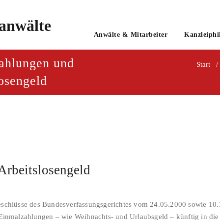
o
Anwälte & Mitarbeiter
Kanzleiphi
tsanwaltsgesellschaft mbH
ahlungen und
Start
osengeld
Arbeitslosengeld
Beschlüsse des Bundesverfassungsgerichtes vom 24.05.2000 sowie 10
h Einmalzahlungen – wie Weihnachts- und Urlaubsgeld – künftig in d