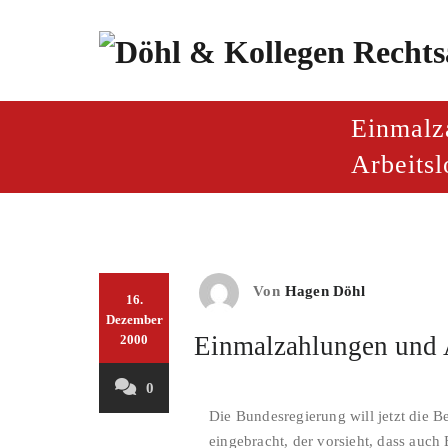
Zum
Inhalt
springen
paragraf.inf
Döhl & Kollegen – Rech
Einmalz
Arbeitsl
Von
Hagen Döhl
16.
Dezember
Einmalzahlungen und 
2000
0
Die Bundesregierung will jetzt die 
eingebracht, der vorsieht, dass auc